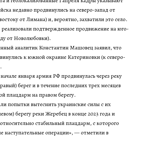
а и геолокализованные 1 апреля кадры указывают
ойска недавно продвинулись на северо-запад от
остоку от Лимана) и, вероятно, захватили это село.
о реализовали подтвержденное продвижение на юго-
аду от Новолюбовки).
енный аналитик Константин Машовец заявил, что
винулись к южной окраине Катериновки (к северо-
.
 начале января армия РФ продвинулась через реку
равый) берег и в течение последних трех месяцев
ой плацдарм на правом берегу.
али попытки вытеснить украинские силы с их
евом) берегу реки Жеребец в конце 2023 года и
 относительно стабильный плацдарм, с которого
ие наступательные операции», — отметили в