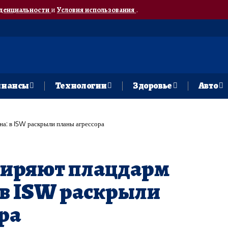
денциальности
и
Условия использования
.
нансы
Технологии
Здоровье
Авто
а: в ISW раскрыли планы агрессора
ширяют плацдарм
 в ISW раскрыли
ра