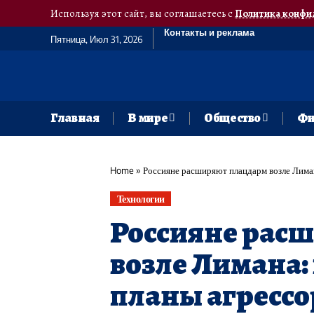
Используя этот сайт, вы соглашаетесь с
Политика конфи
Контакты и реклама
Пятница, Июл 31, 2026
Главная
В мире
Общество
Фи
Home
»
Россияне расширяют плацдарм возле Лиман
Технологии
Россияне рас
возле Лимана:
планы агрессо