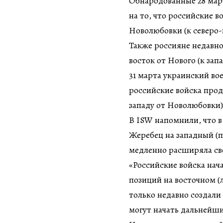
Обнародованные 28 март
на то, что российские в
Новолюбовки (к северо-в
Также россияне недавн
восток от Нового (к зап
31 марта украинский во
российские войска прод
западу от Новолюбовки)
В ISW напомнили, что в
Жеребец на западный (п
медленно расширяла св
«Российские войска нач
позиций на восточном (л
только недавно создали
могут начать дальнейш