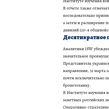
Институте изучения во
В отчете также отмечае
последовательно припи
а затем и расширение п
дивизий (20-я общевойс
Десятикратное 
Аналитики ISW убеждены
значительное преимущес
Представитель украинс
направлении, 31 марта з
почти исключительно пе
бронетехнику.
В Институте изучения в
заметных российских ме
Оперативно-стратегичес