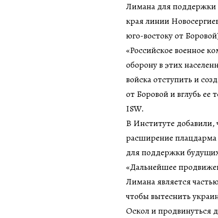
Лимана для поддержки 
края линии Новосергие
юго-востоку от Боровой
«Российское военное к
оборону в этих населен
войска отступить и созд
от Боровой и вглубь ее
ISW.
В Институте добавили, 
расширение плацдарма 
для поддержки будущих
«Дальнейшее продвижен
Лимана является частью
чтобы вытеснить украин
Оскол и продвинуться д