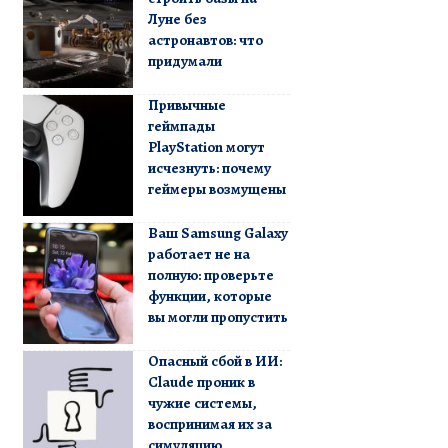
Луне без
астронавтов: что
придумали
Привычные
геймпады
PlayStation могут
исчезнуть: почему
геймеры возмущены
Ваш Samsung Galaxy
работает не на
полную: проверьте
функции, которые
вы могли пропустить
Опасный сбой в ИИ:
Claude проник в
чужие системы,
воспринимая их за
симуляцию