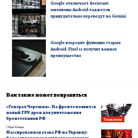
Google отключает Assistant:
миллионы Android-гаджетов
принудительно переведут на Gemini
Google возродит функцию старых
Android: Pixel 11 получит важное
преимущество
Вам также может понравиться
«Генерал Черешня». На фронте появится
новый FPV-дрон для уничтожения
бронетехники РФ
Технологии
1 Мин Чтения
Массированная атака РФ на Украину: