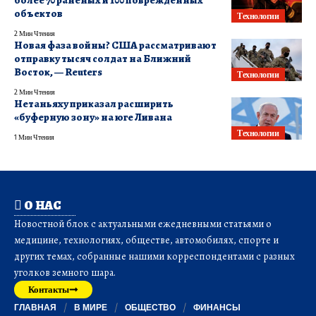
более 70 раненых и 100 поврежденных
объектов
Технологии
2 Мин Чтения
Новая фаза войны? США рассматривают
отправку тысяч солдат на Ближний
Восток, — Reuters
Технологии
2 Мин Чтения
Нетаньяху приказал расширить
«буферную зону» на юге Ливана
Технологии
1 Мин Чтения
О НАС
Новостной блок с актуальными ежедневными статьями о
медицине, технологиях, обществе, автомобилях, спорте и
других темах, собранные нашими корреспондентами с разных
уголков земного шара.
Контакты
ГЛАВНАЯ
В МИРЕ
ОБЩЕСТВО
ФИНАНСЫ