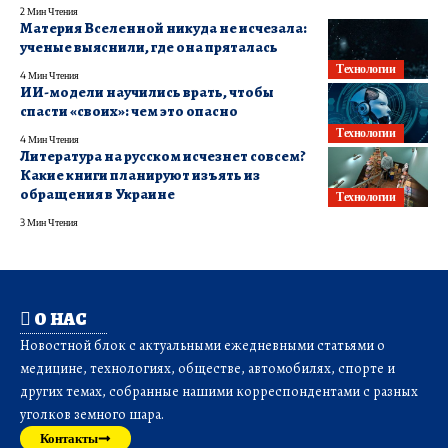
2 Мин Чтения
Материя Вселенной никуда не исчезала:
ученые выяснили, где она пряталась
Технологии
4 Мин Чтения
ИИ-модели научились врать, чтобы
спасти «своих»: чем это опасно
Технологии
4 Мин Чтения
Литература на русском исчезнет совсем?
Какие книги планируют изъять из
обращения в Украине
Технологии
3 Мин Чтения
О НАС
Новостной блок с актуальными ежедневными статьями о
медицине, технологиях, обществе, автомобилях, спорте и
других темах, собранные нашими корреспондентами с разных
уголков земного шара.
Контакты