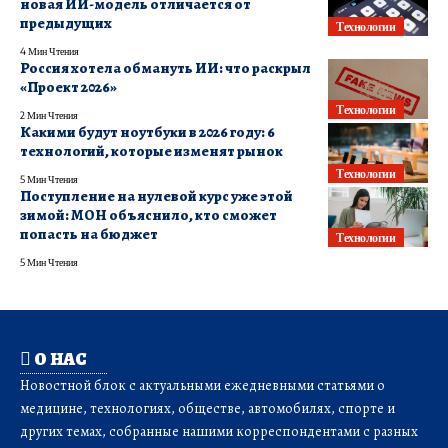
новая ИИ-модель отличается от
предыдущих
Технологии
4 Мин Чтения
Россия хотела обмануть ИИ: что раскрыл
«Проект 2026»
Технологии
2 Мин Чтения
Какими будут ноутбуки в 2026 году: 6
технологий, которые изменят рынок
Технологии
5 Мин Чтения
Поступление на нулевой курс уже этой
зимой: МОН объяснило, кто сможет
попасть на бюджет
Технологии
5 Мин Чтения
О НАС
Новостной блок с актуальными ежедневными статьями о
медицине, технологиях, обществе, автомобилях, спорте и
других темах, собранные нашими корреспондентами с разных