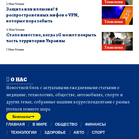
Технологии
2 Мин Чтения
Защита или иллюзия? 8
распространенных мифов о VPN,
которые пора забыть
Технологии
4 Мин Чтения
Стало известно, когда 5G может покрыть
часть территории Украины
Технологии
1 Мин Чтения
О НАС
Новостной блок с актуальными ежедневными статьями о
медицине, технологиях, обществе, автомобилях, спорте и
других темах, собранные нашими корреспондентами с разных
уголков земного шара.
Контакты
ГЛАВНАЯ
В МИРЕ
ОБЩЕСТВО
ФИНАНСЫ
ТЕХНОЛОГИИ
ЗДОРОВЬЕ
АВТО
СПОРТ