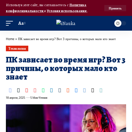
Используя этот сайт, вы соглашаетесь с
Политика
Принять
конфиденциальности
и
Условия использования
.
Аа
Home
»
ПК зависает во время игр? Вот 3 причины, о которых мало кто знает
Технологии
ПК зависает во время игр? Вот 3
причины, о которых мало кто
знает
18 апреля, 2025
5 Мин Чтения