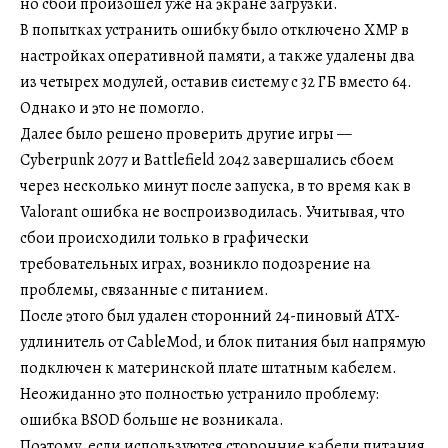
но сбой произошел уже на экране загрузки.
В попытках устранить ошибку было отключено XMP в
настройках оперативной памяти, а также удалены два
из четырех модулей, оставив систему с 32 ГБ вместо 64.
Однако и это не помогло.
Далее было решено проверить другие игры —
Cyberpunk 2077 и Battlefield 2042 завершались сбоем
через несколько минут после запуска, в то время как в
Valorant ошибка не воспроизводилась. Учитывая, что
сбои происходили только в графически
требовательных играх, возникло подозрение на
проблемы, связанные с питанием.
После этого был удален сторонний 24-пиновый ATX-
удлинитель от CableMod, и блок питания был напрямую
подключен к материнской плате штатным кабелем.
Неожиданно это полностью устранило проблему:
ошибка BSOD больше не возникала.
Поэтому, если используются сторонние кабели питания