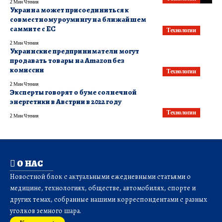
2 Мин Чтения
Украина может присоединиться к
совместному роумингу на ближайшем
саммите с ЕС
Технологии
2 Мин Чтения
Украинские предприниматели могут
продавать товары на Amazon без
комиссии
Технологии
2 Мин Чтения
Эксперты говорят о буме солнечной
энергетики в Австрии в 2022 году
Технологии
2 Мин Чтения
О НАС
Новостной блок с актуальными ежедневными статьями о
медицине, технологиях, обществе, автомобилях, спорте и
других темах, собранные нашими корреспондентами с разных
уголков земного шара.