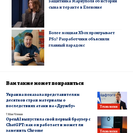
защитника Мариуполя об истории
сына и теракте в Еленовке
Более мощная Xbox проигрывает
PS5? Разработчики объяснили
главный парадокс
Вам также может понравиться
Украина показала представителям
десятков стран материалы о
последствиях атаки на «Дружбу»
Технологии
1 Мин Чтения
OpenAI выпустила свой первый браузер с
ChatGPT: как он работает и может ли
заменить Chrome
Технологии