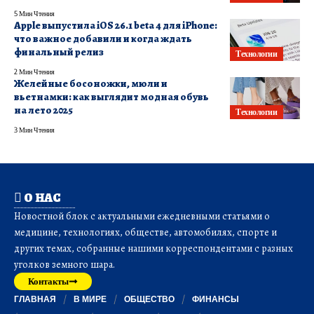
5 Мин Чтения
Apple выпустила iOS 26.1 beta 4 для iPhone:
что важное добавили и когда ждать
финальный релиз
Технологии
2 Мин Чтения
Желейные босоножки, мюли и
вьетнамки: как выглядит модная обувь
на лето 2025
Технологии
3 Мин Чтения
О НАС
Новостной блок с актуальными ежедневными статьями о
медицине, технологиях, обществе, автомобилях, спорте и
других темах, собранные нашими корреспондентами с разных
уголков земного шара.
Контакты
ГЛАВНАЯ
В МИРЕ
ОБЩЕСТВО
ФИНАНСЫ