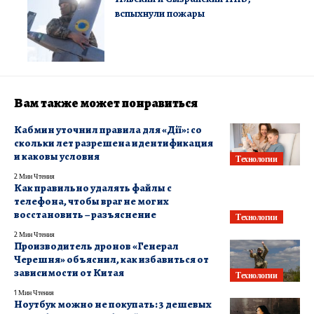
вспыхнули пожары
Вам также может понравиться
Кабмин уточнил правила для «Дії»: со
скольки лет разрешена идентификация
и каковы условия
Технологии
2 Мин Чтения
Как правильно удалять файлы с
телефона, чтобы враг не мог их
восстановить – разъяснение
Технологии
2 Мин Чтения
Производитель дронов «Генерал
Черешня» объяснил, как избавиться от
зависимости от Китая
Технологии
1 Мин Чтения
Ноутбук можно не покупать: 3 дешевых