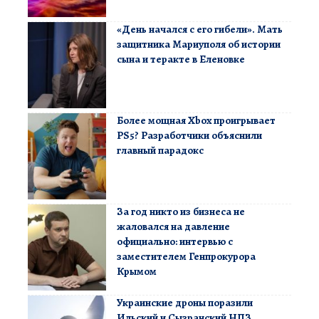
«День начался с его гибели». Мать
защитника Мариуполя об истории
сына и теракте в Еленовке
Более мощная Xbox проигрывает
PS5? Разработчики объяснили
главный парадокс
За год никто из бизнеса не
жаловался на давление
официально: интервью с
заместителем Генпрокурора
Крымом
Украинские дроны поразили
Ильский и Сызранский НПЗ,