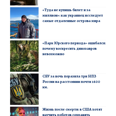
«Туда не купишь билет и за
миллион»: как украинец исследует
самые отдаленные острова мира
«Парк Юрского периода» ошибался:
почему воскресить динозавров
невозможно
СБУ за ночь поразила три НПЗ
России на расстоянии почти 1600
км.
Жизнь после смерти: в США хотят
научить роботов сохранять