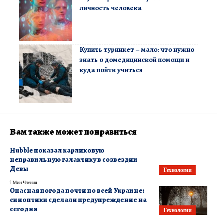
личность человека
Купить турникет – мало: что нужно
знать о домедицинской помощи и
куда пойти учиться
Вам также может понравиться
Hubble показал карликовую
неправильную галактику в созвездии
Девы
Технологии
1 Мин Чтения
Опасная погода почти по всей Украине:
синоптики сделали предупреждение на
сегодня
Технологии