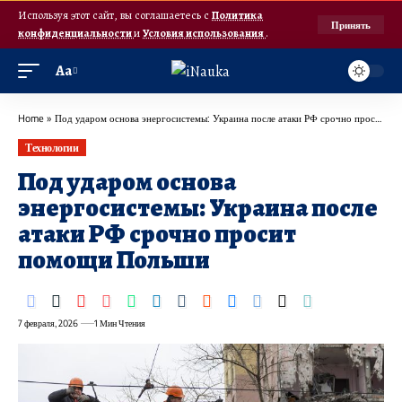
Используя этот сайт, вы соглашаетесь с
Политика
Принять
конфиденциальности
и
Условия использования
.
Аа
Home
»
Под ударом основа энергосистемы: Украина после атаки РФ срочно просит помощи Польши
Технологии
Под ударом основа
энергосистемы: Украина после
атаки РФ срочно просит
помощи Польши
7 февраля, 2026
1 Мин Чтения