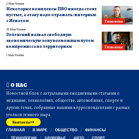
2 Мин Чтения
Некоторые комплексы ПВО иногда стоят
пустые, а атаку надо отражать: интервью
с Игнатом
Технологии
35 Мин Чтения
Зеленский назвал свободную
экономическую зону возможным путем
компромисса по территориям
Технологии
1 Мин Чтения
О НАС
Новостной блок с актуальными ежедневными статьями о
медицине, технологиях, обществе, автомобилях, спорте и
других темах, собранные нашими корреспондентами с разных
уголков земного шара.
Контакты
ГЛАВНАЯ
В МИРЕ
ОБЩЕСТВО
ФИНАНСЫ
ТЕХНОЛОГИИ
ЗДОРОВЬЕ
АВТО
СПОРТ