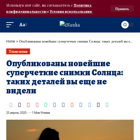
Используя этот сайт, вы соглашаетесь с
Политика
Принять
конфиденциальности
и
Условия использования
.
Аа
Home
»
Опубликованы новейшие суперчеткие снимки Солнца: таких деталей вы еще не видели
Технологии
Опубликованы новейшие
суперчеткие снимки Солнца:
таких деталей вы еще не
видели
25 апреля, 2025
1 Мин Чтения