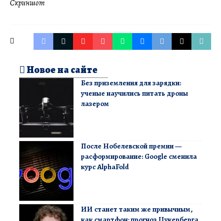
Скриншот
Новое на сайте
Без приземления для зарядки:
ученые научились питать дроны
лазером
После Нобелевской премии —
расформирование: Google сменила
курс AlphaFold
ИИ станет таким же привычным,
как смартфон: прогноз Цукерберга