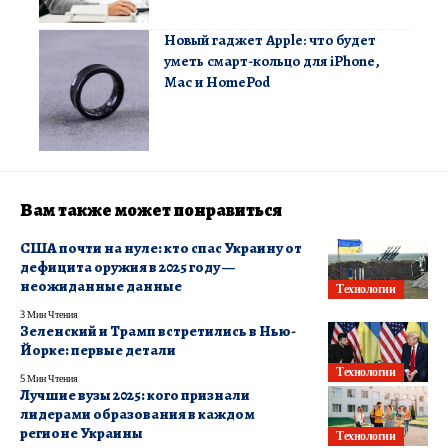
Новый гаджет Apple: что будет
уметь смарт-кольцо для iPhone,
Mac и HomePod
Вам также может понравиться
США почти на нуле: кто спас Украину от
дефицита оружия в 2025 году —
неожиданные данные
Технологии
3 Мин Чтения
Зеленский и Трамп встретились в Нью-
Йорке: первые детали
Технологии
5 Мин Чтения
Лучшие вузы 2025: кого признали
лидерами образования в каждом
регионе Украины
Технологии