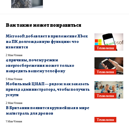
Вам также может понравиться
Microsoft добавляет в приложение Xbox
на ПК долгожданную функцию: что
изменится
Технологии
2 Мин Чтения
4 причины, почему режим
энергосбережения может только
навредить вашему телефону
Технологии
5 Мин Чтения
Мобильный ЦНАП — рядом: как заказать
приезд администратора, чтобы получить
услуги
Технологии
2 Мин Чтения
В Британии появится крупнейшая в мире
магистраль для дронов
Технологии
1 Мин Чтения