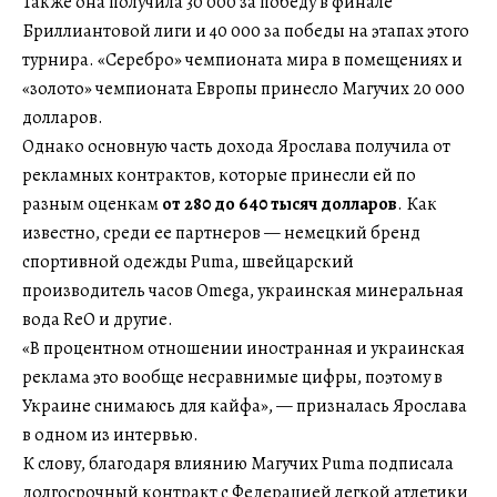
Также она получила 30 000 за победу в финале
Бриллиантовой лиги и 40 000 за победы на этапах этого
турнира. «Серебро» чемпионата мира в помещениях и
«золото» чемпионата Европы принесло Магучих 20 000
долларов.
Однако основную часть дохода Ярослава получила от
рекламных контрактов, которые принесли ей по
разным оценкам
от 280 до 640 тысяч долларов
. Как
известно, среди ее партнеров — немецкий бренд
спортивной одежды Puma, швейцарский
производитель часов Omega, украинская минеральная
вода ReO и другие.
«В процентном отношении иностранная и украинская
реклама это вообще несравнимые цифры, поэтому в
Украине снимаюсь для кайфа», — призналась Ярослава
в одном из интервью.
К слову, благодаря влиянию Магучих Puma подписала
долгосрочный контракт с Федерацией легкой атлетики