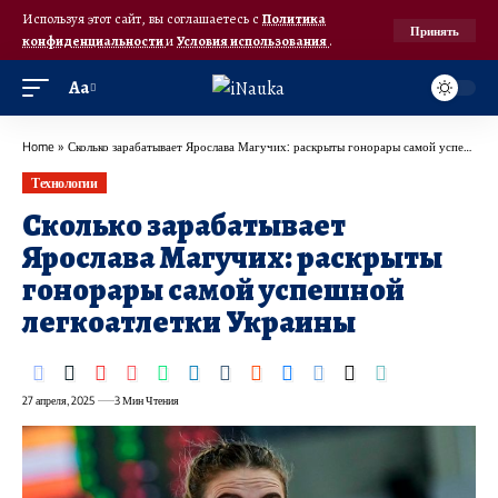
Используя этот сайт, вы соглашаетесь с
Политика
Принять
конфиденциальности
и
Условия использования
.
Аа
Home
»
Сколько зарабатывает Ярослава Магучих: раскрыты гонорары самой успешной легкоатлетки Украины
Технологии
Сколько зарабатывает
Ярослава Магучих: раскрыты
гонорары самой успешной
легкоатлетки Украины
27 апреля, 2025
3 Мин Чтения