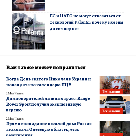
ЕС и НАТО не могут отказаться от
технологий Palantir: почему замены
до сих пор нет
Вам также может понравиться
Когда День святого Николая в Украине:
новая дата по календарю ПЦУ
Технологии
2 Мин Чтения
Для покорителей лыжных трасс: Range
Rover Sport получил эксклюзивную
версию
Технологии
2 Мин Чтения
Прямое попадание в жилой дом: Россия
атаковала Одесскую область, есть
разрушения