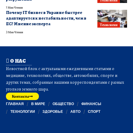
Технологии
1 Мин Чтения
Почему ІТ бизнес в Украине быстрее
адаптируется к нестабильности, чем в
ЕС? Мнение эксперта
Технологии
3 Мин Чтения
О НАС
Новостной блок с актуальными ежедневными статьями о
медицине, технологиях, обществе, автомобилях, спорте и
других темах, собранные нашими корреспондентами с разных
уголков земного шара.
Контакты
ГЛАВНАЯ
В МИРЕ
ОБЩЕСТВО
ФИНАНСЫ
ТЕХНОЛОГИИ
ЗДОРОВЬЕ
АВТО
СПОРТ