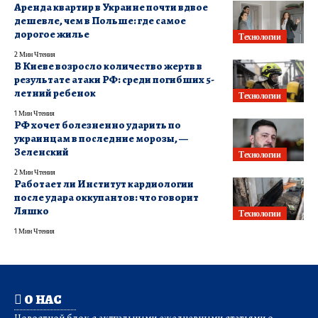
Аренда квартир в Украине почти вдвое
дешевле, чем в Польше: где самое
дорогое жилье
Технологии
2 Мин Чтения
В Киеве возросло количество жертв в
результате атаки РФ: среди погибших 5-
летний ребенок
Технологии
1 Мин Чтения
РФ хочет болезненно ударить по
украинцам в последние морозы, —
Зеленский
Технологии
2 Мин Чтения
Работает ли Институт кардиологии
после удара оккупантов: что говорит
Ляшко
Технологии
1 Мин Чтения
О НАС