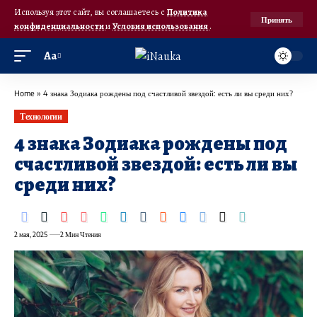
Используя этот сайт, вы соглашаетесь с
Политика
Принять
конфиденциальности
и
Условия использования
.
Аа
Home
»
4 знака Зодиака рождены под счастливой звездой: есть ли вы среди них?
Технологии
4 знака Зодиака рождены под
счастливой звездой: есть ли вы
среди них?
2 мая, 2025
2 Мин Чтения