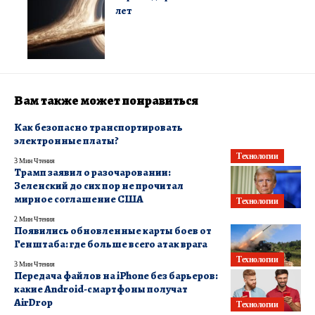
лет
Вам также может понравиться
Как безопасно транспортировать
электронные платы?
Технологии
3 Мин Чтения
Трамп заявил о разочаровании:
Зеленский до сих пор не прочитал
мирное соглашение США
Технологии
2 Мин Чтения
Появились обновленные карты боев от
Генштаба: где больше всего атак врага
Технологии
3 Мин Чтения
Передача файлов на iPhone без барьеров:
какие Android-смартфоны получат
AirDrop
Технологии