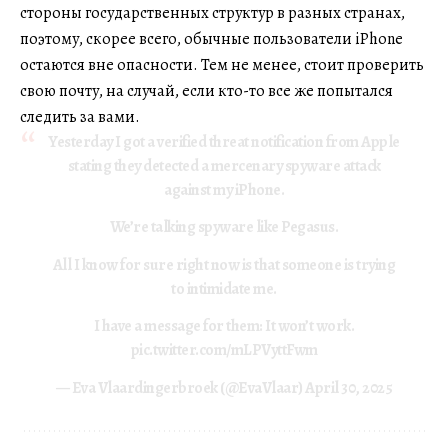
стороны государственных структур в разных странах,
поэтому, скорее всего, обычные пользователи iPhone
остаются вне опасности. Тем не менее, стоит проверить
свою почту, на случай, если кто-то все же попытался
следить за вами.
Yesterday I got a verified threat notification from Apple
stating they detected a mercenary spyware attack
against my iPhone.
We’re talking spyware like Pegasus.
All I know for sure right now is that someone is trying
to intimidate me.
I have a message for them: It won’t work.
pic.twitter.com/mLPVyttFwm
— Eva Vlaardingerbroek (@EvaVlaar)
April 30, 2025