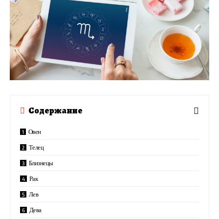
Содержание
Овен
Телец
Близнецы
Рак
Лев
Дева