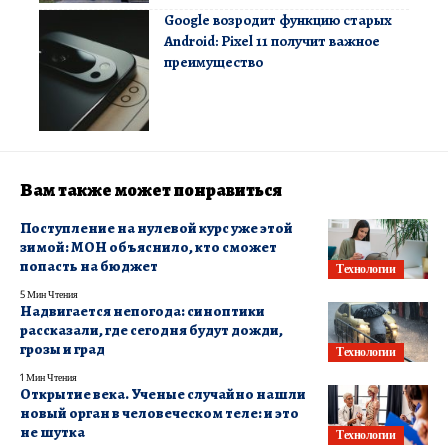
Google возродит функцию старых
Android: Pixel 11 получит важное
преимущество
Вам также может понравиться
Поступление на нулевой курс уже этой
зимой: МОН объяснило, кто сможет
попасть на бюджет
Технологии
5 Мин Чтения
Надвигается непогода: синоптики
рассказали, где сегодня будут дожди,
грозы и град
Технологии
1 Мин Чтения
Открытие века. Ученые случайно нашли
новый орган в человеческом теле: и это
не шутка
Технологии