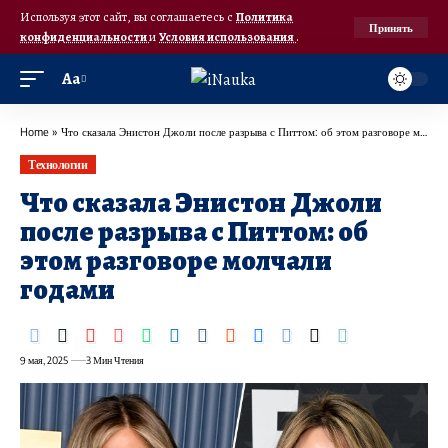
Используя этот сайт, вы соглашаетесь с
Политика
Принять
конфиденциальности
и
Условия использования
.
Аа
Home
»
Что сказала Энистон Джоли после разрыва с Питтом: об этом разговоре молчали годами
Технологии
Что сказала Энистон Джоли
после разрыва с Питтом: об
этом разговоре молчали
годами
9 мая, 2025
3 Мин Чтения