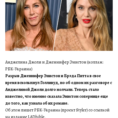
Анджелина Джоли и Дженнифер Энистон (коллаж:
РБК-Украина)
Разрыв Дженнифер Энистон и Брэда Питта в свое
время всколыхнул Голливуд, но об одном их разговоре с
Анджелиной Джоли долго молчали. Теперь стало
известно, что именно сказала Энистон сопернице еще
до того, как узнала об их романе.
Об этом пишет РБК-Украина (проект Styler) со ссылкой
на издание LADbible.