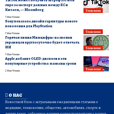
TikTok может получить штраф 500 млн
евро за экспорт данных между ЕС и
Китаем, — Bloomberg
Технологии
1 Мин Чтения
Sony показала дизайн гарнитуры нового
поколения для PlayStation
Технологии
1 Мин Чтения
Горячая линия Минцифры: на звонки
украинцев круглосуточно будет отвечать
ИИ
Технологии
1 Мин Чтения
Apple добавит OLED-дисплеи в эти
популярные устройства: названы сроки
Технологии
2 Мин Чтения
О НАС
Новостной блок с актуальными ежедневными статьями о
медицине, технологиях, обществе, автомобилях, спорте и
других темах, собранные нашими корреспондентами с разных