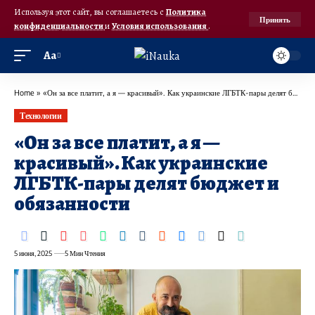
Используя этот сайт, вы соглашаетесь с
Политика
Принять
конфиденциальности
и
Условия использования
.
Аа
Home
»
«Он за все платит, а я — красивый». Как украинские ЛГБТК-пары делят бюджет и обязанности
Технологии
«Он за все платит, а я —
красивый». Как украинские
ЛГБТК-пары делят бюджет и
обязанности
5 июня, 2025
5 Мин Чтения