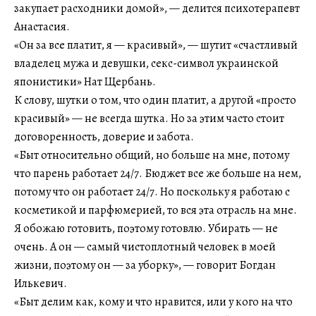
закупает расходники домой», — делится психотерапевт
Анастасия.
«Он за все платит, я — красивый», — шутит «счастливый
владелец мужа и девушки, секс-символ украинской
японистики» Нат Щербань.
К слову, шутки о том, что один платит, а другой «просто
красивый» — не всегда шутка. Но за этим часто стоит
договоренность, доверие и забота.
«Быт относительно общий, но больше на мне, потому
что парень работает 24/7. Бюджет все же больше на нем,
потому что он работает 24/7. Но поскольку я работаю с
косметикой и парфюмерией, то вся эта отрасль на мне.
Я обожаю готовить, поэтому готовлю. Убирать — не
очень. А он — самый чистоплотный человек в моей
жизни, поэтому он — за уборку», — говорит Богдан
Илькевич.
«Быт делим как, кому и что нравится, или у кого на что