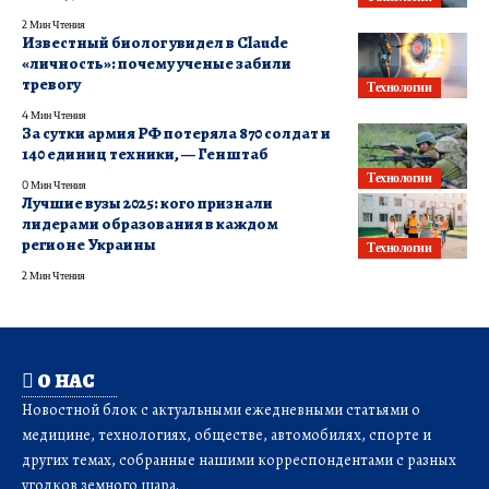
2 Мин Чтения
Известный биолог увидел в Claude
«личность»: почему ученые забили
тревогу
Технологии
4 Мин Чтения
За сутки армия РФ потеряла 870 солдат и
140 единиц техники, — Генштаб
Технологии
0 Мин Чтения
Лучшие вузы 2025: кого признали
лидерами образования в каждом
регионе Украины
Технологии
2 Мин Чтения
О НАС
Новостной блок с актуальными ежедневными статьями о
медицине, технологиях, обществе, автомобилях, спорте и
других темах, собранные нашими корреспондентами с разных
уголков земного шара.