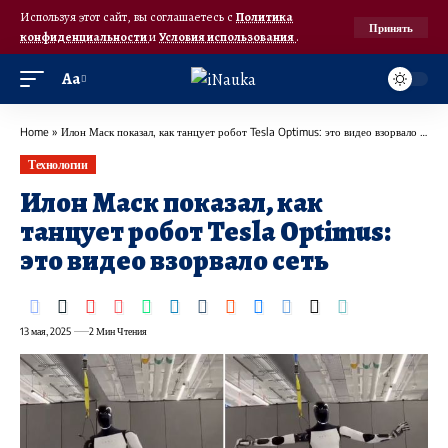
Используя этот сайт, вы соглашаетесь с
Политика
Принять
конфиденциальности
и
Условия использования
.
Аа
Home
»
Илон Маск показал, как танцует робот Tesla Optimus: это видео взорвало сеть
Технологии
Илон Маск показал, как
танцует робот Tesla Optimus:
это видео взорвало сеть
13 мая, 2025
2 Мин Чтения