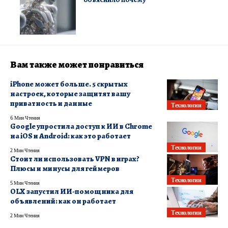
Вам также может понравиться
iPhone может больше. 5 скрытых
настроек, которые защитят вашу
приватность и данные
Технологии
6 Мин Чтения
Google упростила доступ к ИИ в Chrome
на iOS и Android: как это работает
Технологии
2 Мин Чтения
Стоит ли использовать VPN в играх?
Плюсы и минусы для геймеров
Технологии
5 Мин Чтения
OLX запустил ИИ-помощника для
объявлений: как он работает
Технологии
2 Мин Чтения