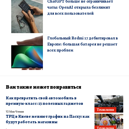
ChatGPT больше не ограничивает
чаты: OpenAI открыла безлимит
для всех пользователей
Глобальный Redmi 17 дебютировал в
Европе: большая батарея не решает
всех проблем
Вам также может понравиться
Как превратить свой автомобиль в
премиум-класс: 13 полезных гаджетов
Технологии
10 Мин Чтения
ТРЦ в Киеве меняют график на Пасху: как
будут работать магазины
Технологии