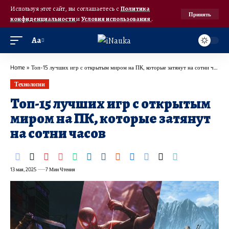
Используя этот сайт, вы соглашаетесь с
Политика
Принять
конфиденциальности
и
Условия использования
.
Аа
Home
»
Топ-15 лучших игр с открытым миром на ПК, которые затянут на сотни часов
Технологии
Топ-15 лучших игр с открытым
миром на ПК, которые затянут
на сотни часов
13 мая, 2025
7 Мин Чтения