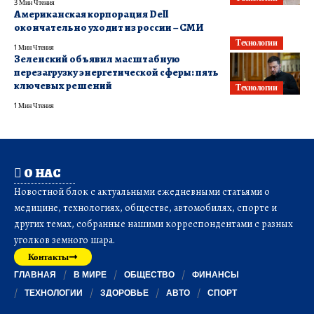
3 Мин Чтения
Американская корпорация Dell
окончательно уходит из россии – СМИ
Технологии
1 Мин Чтения
Зеленский объявил масштабную
перезагрузку энергетической сферы: пять
ключевых решений
Технологии
1 Мин Чтения
О НАС
Новостной блок с актуальными ежедневными статьями о
медицине, технологиях, обществе, автомобилях, спорте и
других темах, собранные нашими корреспондентами с разных
уголков земного шара.
Контакты
ГЛАВНАЯ
В МИРЕ
ОБЩЕСТВО
ФИНАНСЫ
ТЕХНОЛОГИИ
ЗДОРОВЬЕ
АВТО
СПОРТ