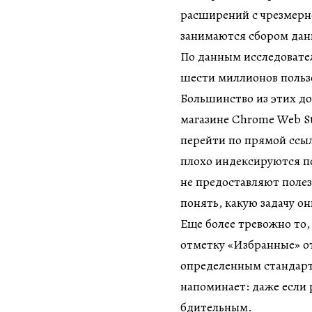
расширений с чрезмерн
занимаются сбором данн
По данным исследовате
шести миллионов польз
Большинство из этих д
магазине Chrome Web St
перейти по прямой ссыл
плохо индексируются п
не предоставляют полез
понять, какую задачу о
Еще более тревожно то,
отметку «Избранные» от
определенным стандарт
напоминает: даже если
бдительным.