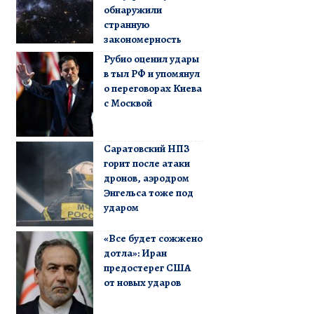
обнаружили
странную
закономерность
Рубио оценил удары
в тыл РФ и упомянул
о переговорах Киева
с Москвой
Саратовский НПЗ
горит после атаки
дронов, аэродром
Энгельса тоже под
ударом
«Все будет сожжено
дотла»: Иран
предостерег США
от новых ударов