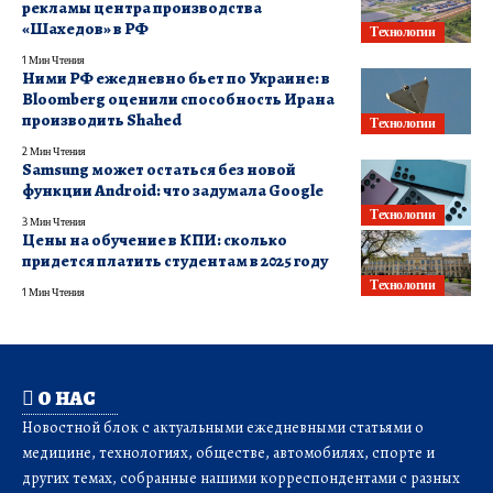
рекламы центра производства
«Шахедов» в РФ
Технологии
1 Мин Чтения
Ними РФ ежедневно бьет по Украине: в
Bloomberg оценили способность Ирана
производить Shahed
Технологии
2 Мин Чтения
Samsung может остаться без новой
функции Android: что задумала Google
Технологии
3 Мин Чтения
Цены на обучение в КПИ: сколько
придется платить студентам в 2025 году
Технологии
1 Мин Чтения
О НАС
Новостной блок с актуальными ежедневными статьями о
медицине, технологиях, обществе, автомобилях, спорте и
других темах, собранные нашими корреспондентами с разных