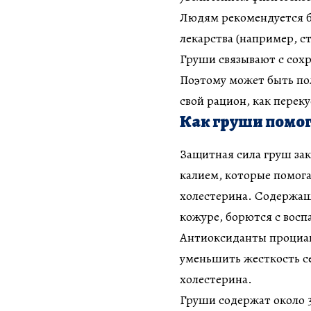
Людям рекомендуется б
лекарства (например, с
Груши связывают с сох
Поэтому может быть по
свой рацион, как переку
Как груши помог
Защитная сила груш зак
калием, которые помога
холестерина. Содержащ
кожуре, борются с восп
Антиоксиданты проциан
уменьшить жесткость се
холестерина.
Груши содержат около 3