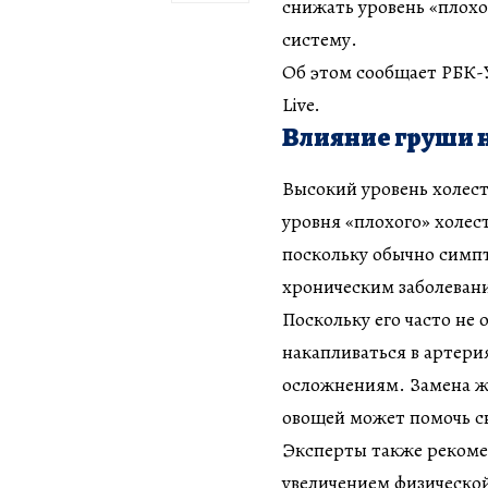
снижать уровень «плохо
систему.
Об этом сообщает РБК-Ук
Live.
Влияние груши 
Высокий уровень холес
уровня «плохого» холес
поскольку обычно симпт
хроническим заболевани
Поскольку его часто не
накапливаться в артери
осложнениям. Замена ж
овощей может помочь сн
Эксперты также рекоме
увеличением физическо