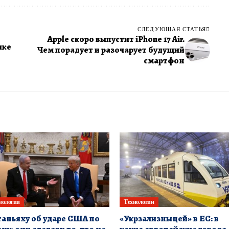
СЛЕДУЮЩАЯ СТАТЬЯ
Apple скоро выпустит iPhone 17 Air.
чке
Чем порадует и разочарует будущий
смартфон
нологии
Технологии
аньяху об ударе США по
«Укрзализныцей» в ЕС: в