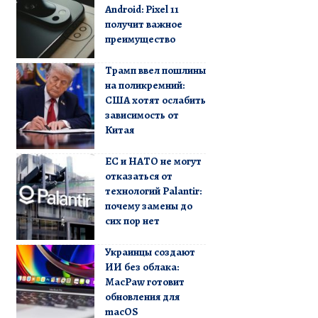
Android: Pixel 11
получит важное
преимущество
Трамп ввел пошлины
на поликремний:
США хотят ослабить
зависимость от
Китая
ЕС и НАТО не могут
отказаться от
технологий Palantir:
почему замены до
сих пор нет
Украинцы создают
ИИ без облака:
MacPaw готовит
обновления для
macOS