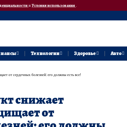
денциальности
и
Условия использования
.
нансы
Технологии
Здоровье
Авто
ает от сердечных болезней: его должны есть все!
укт снижает
щищает от
езней: его должны