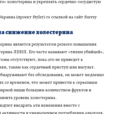
го» холестерина и укреплять сердечно-сосудистую
раина (проект Styler) со ссылкой на сайт Surrey
на снижение холестерина
терина является результатом резкого повышения
терина ЛПНП. Его часто называют «тихим убийцей»,
омы отсутствуют, пока это не приведет к
ям, таким как сердечный приступ или инсульт.
 обнаруживают без обследования, он может медленно
ях со временем, что может привести к серьезным
ирной пищи большим количеством фруктов и
изить уровень холестерина.
ндуют внедрять эти изменения вместе с
й активности и уменьшением потребления алкоголя.