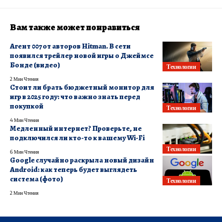
Вам также может понравиться
Агент 007 от авторов Hitman. В сети
появился трейлер новой игры о Джеймсе
Бонде (видео)
Технологии
2 Мин Чтения
Стоит ли брать бюджетный монитор для
игр в 2025 году: что важно знать перед
покупкой
Технологии
4 Мин Чтения
Медленный интернет? Проверьте, не
подключился ли кто-то к вашему Wi-Fi
Технологии
6 Мин Чтения
Google случайно раскрыла новый дизайн
Android: как теперь будет выглядеть
система (фото)
Технологии
2 Мин Чтения