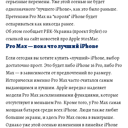
серьезные перемены. Уже этой осенью не будет
однозначного “лучшего iPhone», как это было раньше.
Претензии Pro Max на “короля” iPhone будет
оспариваться как никогда ранее.
Об этом сообщает РБК-Украина (проект Styler) со
ссылкой на сайт новостей про Apple 9to5Mac.
Pro Max — пока что лучший iPhone
Если сегодня вы хотите купить «лучший» iPhone, выбор
достаточно прост. Это будет либо iPhone 16 Pro, либо Pro
Max — в зависимости от предпочтений по размеру.
Исторически именно Pro Max часто считался самым
выдающимся и лучшим. Apple нередко наделяет
модели Pro Max эксклюзивными функциями, которые
отсутствуют в меньшем Pro. Кроме того, у Pro Max самая
мощная батарея среди всех iPhone. Люди также любят
большие экраны, и здесь Pro Max снова в выигрыше.
Однако уже этой осенью изменения в линейке iPhone