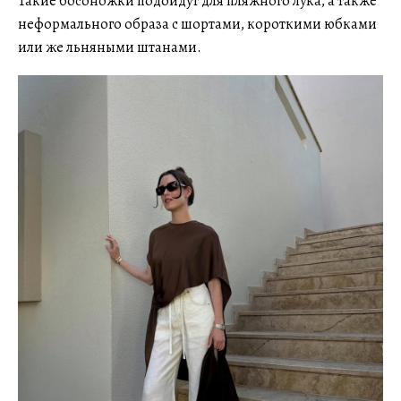
Такие босоножки подойдут для пляжного лука, а также
неформального образа с шортами, короткими юбками
или же льняными штанами.