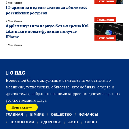
Технологии
2 Мин Чтения
IT-армия за неделю атаковала более 200
российских ресурсов
Технологии
2 Мин Чтения
Apple выпустила первую бета-версию iOS
26.2: какие новые функции получат
iPhone
Технологии
3 Мин Чтения
О НАС
Новостной блок с актуальными ежедневными статьями о
медицине, технологиях, обществе, автомобилях, спорте и
других темах, собранные нашими корреспондентами с разных
уголков земного шара.
Контакты
ГЛАВНАЯ
В МИРЕ
ОБЩЕСТВО
ФИНАНСЫ
ТЕХНОЛОГИИ
ЗДОРОВЬЕ
АВТО
СПОРТ