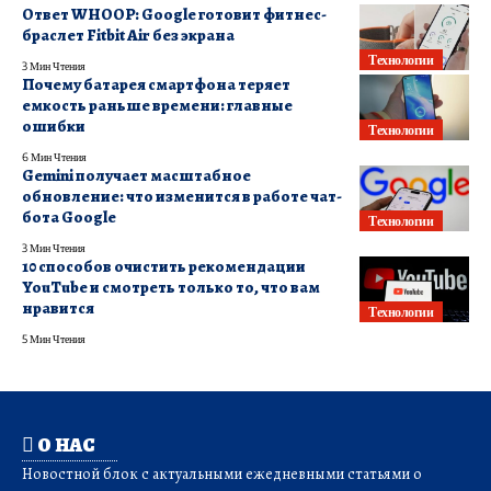
Ответ WHOOP: Google готовит фитнес-
браслет Fitbit Air без экрана
Технологии
3 Мин Чтения
Почему батарея смартфона теряет
емкость раньше времени: главные
ошибки
Технологии
6 Мин Чтения
Gemini получает масштабное
обновление: что изменится в работе чат-
бота Google
Технологии
3 Мин Чтения
10 способов очистить рекомендации
YouTube и смотреть только то, что вам
нравится
Технологии
5 Мин Чтения
О НАС
Новостной блок с актуальными ежедневными статьями о