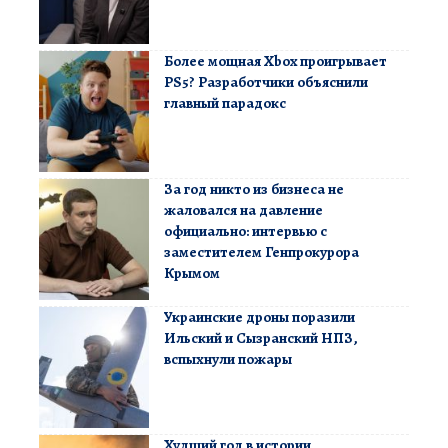
Более мощная Xbox проигрывает
PS5? Разработчики объяснили
главный парадокс
За год никто из бизнеса не
жаловался на давление
официально: интервью с
заместителем Генпрокурора
Крымом
Украинские дроны поразили
Ильский и Сызранский НПЗ,
вспыхнули пожары
Худший год в истории