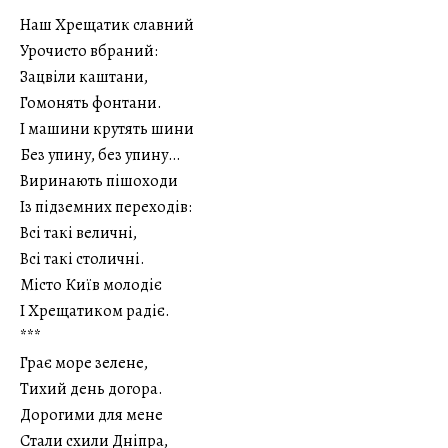
Наш Хрещатик славний
Урочисто вбраний:
Зацвіли каштани,
Гомонять фонтани.
І машини крутять шини
Без упину, без упину…
Виринають пішоходи
Із підземних переходів:
Всі такі величні,
Всі такі столичні.
Місто Київ молодіє
І Хрещатиком радіє.
***
Грає море зелене,
Тихий день догора.
Дорогими для мене
Стали схили Дніпра,