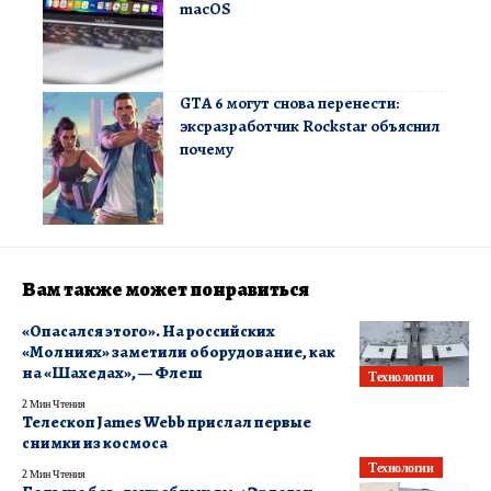
macOS
GTA 6 могут снова перенести:
эксразработчик Rockstar объяснил
почему
Вам также может понравиться
«Опасался этого». На российских
«Молниях» заметили оборудование, как
на «Шахедах», — Флеш
Технологии
2 Мин Чтения
Телескоп James Webb прислал первые
снимки из космоса
Технологии
2 Мин Чтения