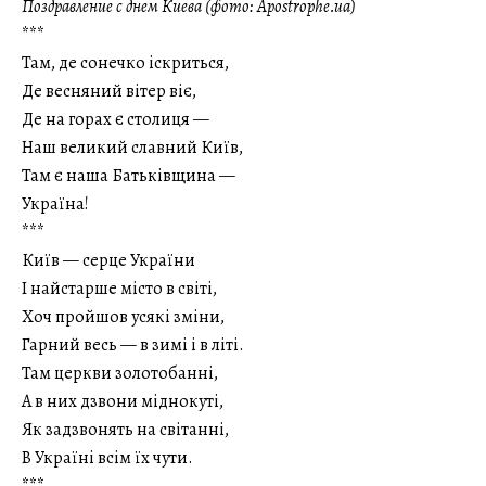
Поздравление с днем Киева (фото: Apostrophe.ua)
***
Там, де сонечко іскриться,
Де весняний вітер віє,
Де на горах є столиця —
Наш великий славний Київ,
Там є наша Батьківщина —
Україна!
***
Київ — серце України
І найстарше місто в світі,
Хоч пройшов усякі зміни,
Гарний весь — в зимі і в літі.
Там церкви золотобанні,
А в них дзвони міднокуті,
Як задзвонять на світанні,
В Україні всім їх чути.
***