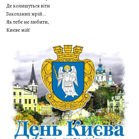
Де колишуться віти
Закоханих мрій…
Як тебе не любити,
Києве мій!