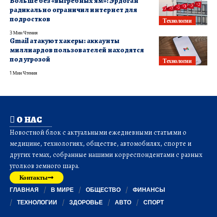
Больше без «выгребных ям»: Эрдоган
радикально ограничил интернет для
подростков
Технологии
3 Мин Чтения
Gmail атакуют хакеры: аккаунты
миллиардов пользователей находятся
под угрозой
Технологии
1 Мин Чтения
О НАС
Новостной блок с актуальными ежедневными статьями о
медицине, технологиях, обществе, автомобилях, спорте и
других темах, собранные нашими корреспондентами с разных
уголков земного шара.
Контакты
ГЛАВНАЯ
В МИРЕ
ОБЩЕСТВО
ФИНАНСЫ
ТЕХНОЛОГИИ
ЗДОРОВЬЕ
АВТО
СПОРТ