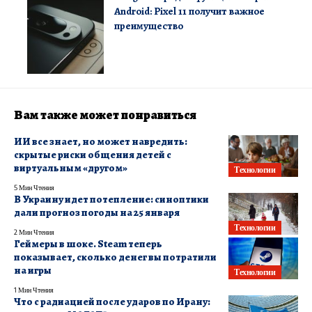
Android: Pixel 11 получит важное
преимущество
Вам также может понравиться
ИИ все знает, но может навредить:
скрытые риски общения детей с
виртуальным «другом»
Технологии
5 Мин Чтения
В Украину идет потепление: синоптики
дали прогноз погоды на 25 января
Технологии
2 Мин Чтения
Геймеры в шоке. Steam теперь
показывает, сколько денег вы потратили
на игры
Технологии
1 Мин Чтения
Что с радиацией после ударов по Ирану: