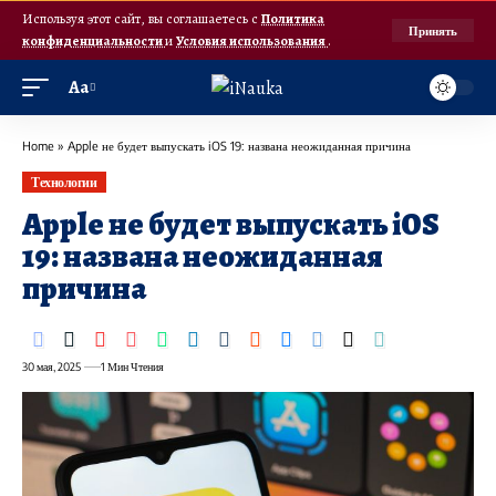
Используя этот сайт, вы соглашаетесь с
Политика
Принять
конфиденциальности
и
Условия использования
.
Аа
Home
»
Apple не будет выпускать iOS 19: названа неожиданная причина
Технологии
Apple не будет выпускать iOS
19: названа неожиданная
причина
30 мая, 2025
1 Мин Чтения