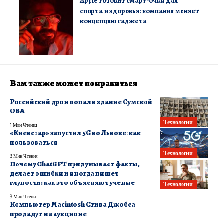
Apple готовит смарт-очки для
спорта и здоровья: компания меняет
концепцию гаджета
Вам также может понравиться
Российский дрон попал в здание Сумской
ОВА
Технологии
1 Мин Чтения
«Киевстар» запустил 5G во Львове: как
пользоваться
Технологии
3 Мин Чтения
Почему ChatGPT придумывает факты,
делает ошибки и иногда пишет
глупости: как это объясняют ученые
Технологии
3 Мин Чтения
Компьютер Macintosh Стива Джобса
продадут на аукционе