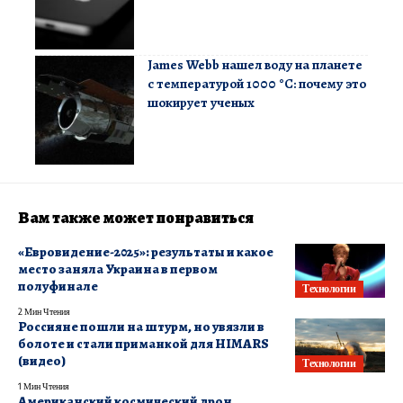
James Webb нашел воду на планете
с температурой 1000 °C: почему это
шокирует ученых
Вам также может понравиться
«Евровидение-2025»: результаты и какое
место заняла Украина в первом
полуфинале
Технологии
2 Мин Чтения
Россияне пошли на штурм, но увязли в
болоте и стали приманкой для HIMARS
(видео)
Технологии
1 Мин Чтения
Американский космический дрон