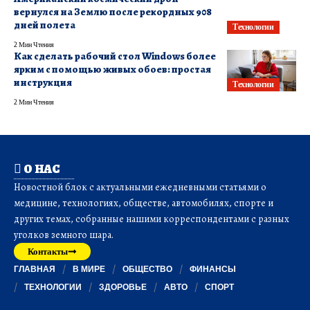
вернулся на Землю после рекордных 908
дней полета
Технологии
2 Мин Чтения
Как сделать рабочий стол Windows более
ярким с помощью живых обоев: простая
инструкция
Технологии
2 Мин Чтения
О НАС
Новостной блок с актуальными ежедневными статьями о
медицине, технологиях, обществе, автомобилях, спорте и
других темах, собранные нашими корреспондентами с разных
уголков земного шара.
Контакты
ГЛАВНАЯ
В МИРЕ
ОБЩЕСТВО
ФИНАНСЫ
ТЕХНОЛОГИИ
ЗДОРОВЬЕ
АВТО
СПОРТ