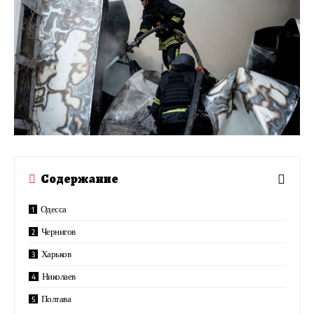
Содержание
Одесса
Чернигов
Харьков
Николаев
Полтава