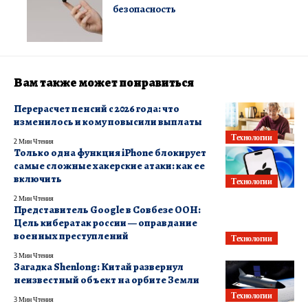
безопасность
Вам также может понравиться
Перерасчет пенсий с 2026 года: что
изменилось и кому повысили выплаты
Технологии
2 Мин Чтения
Только одна функция iPhone блокирует
самые сложные хакерские атаки: как ее
включить
Технологии
2 Мин Чтения
Представитель Google в Совбезе ООН:
Цель кибератак россии — оправдание
военных преступлений
Технологии
3 Мин Чтения
Загадка Shenlong: Китай развернул
неизвестный объект на орбите Земли
Технологии
3 Мин Чтения