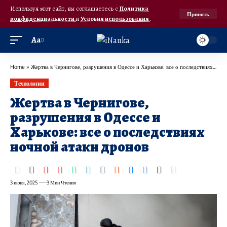
Используя этот сайт, вы соглашаетесь с
Политика
Принять
конфиденциальности
и
Условия использования
.
Аа
Home
»
Жертва в Чернигове, разрушения в Одессе и Харькове: все о последствиях ночной атаки дронов
Технологии
Жертва в Чернигове,
разрушения в Одессе и
Харькове: все о последствиях
ночной атаки дронов
3 июня, 2025
3 Мин Чтения