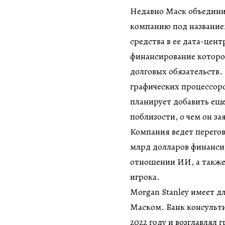
Недавно Маск объедини
компанию под название
средства в ее дата-цент
финансирование которог
долговых обязательств.
графических процессор
планирует добавить ещ
поблизости, о чем он з
Компания ведет перего
млрд долларов финансир
отношении ИИ, а также 
игрока.
Morgan Stanley имеет 
Маском. Банк консультир
2022 году и возглавлял 