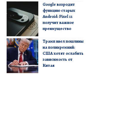
Google возродит
функцию старых
Android: Pixel 11
получит важное
преимущество
Трамп ввел пошлины
на поликремний:
США хотят ослабить
зависимость от
Китая