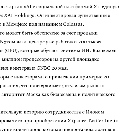
л стартап xAI с социальной платформой X в единую
м XAI Holdings. Он инвестировал существенные
р в Мемфисе под названием Colossus,
о может быть обеспечено за счет продажи
 В этом дата-центре уже работают 200 тысяч
ов (GPU), которые обучают системы ИИ. Бизнесмен
е миллион процессоров на другой площадке
аявил в интервью CNBC 20 мая.
воры с инвесторами о привлечении примерно 20
ования, что подчеркивает энтузиазм рынка в
авторитет Маска как бизнесмена и политического
длительную историю сотрудничества с Илоном
овал его при приобретении X (ранее Twitter Inc.) в
группу кредиторов, которая предоставила долговое