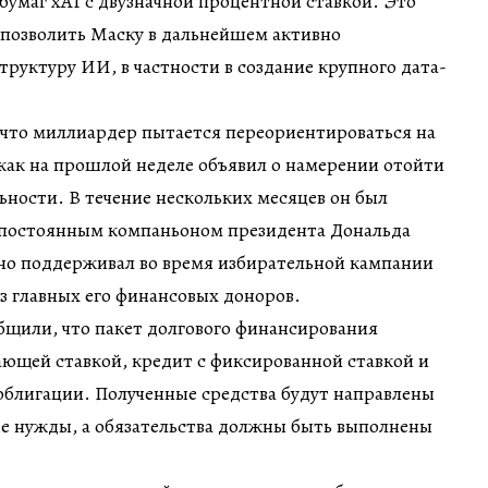
умаг xAI с двузначной процентной ставкой. Это
позволить Маску в дальнейшем активно
труктуру ИИ, в частности в создание крупного дата-
 что миллиардер пытается переориентироваться на
, как на прошлой неделе объявил о намерении отойти
ьности. В течение нескольких месяцев он был
постоянным компаньоном президента Дональда
вно поддерживал во время избирательной кампании
из главных его финансовых доноров.
бщили, что пакет долгового финансирования
ающей ставкой, кредит с фиксированной ставкой и
облигации. Полученные средства будут направлены
е нужды, а обязательства должны быть выполнены