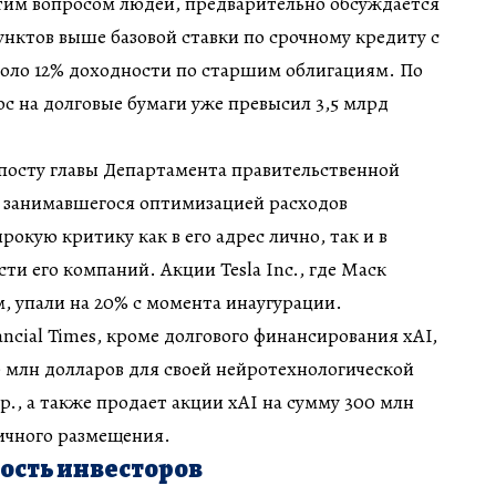
этим вопросом людей, предварительно обсуждается
унктов выше базовой ставки по срочному кредиту с
коло 12% доходности по старшим облигациям. По
ос на долговые бумаги уже превысил 3,5 млрд
 посту главы Департамента правительственной
 занимавшегося оптимизацией расходов
окую критику как в его адрес лично, так и в
и его компаний. Акции Tesla Inc., где Маск
, упали на 20% с момента инаугурации.
ncial Times, кроме долгового финансирования xAI,
 млн долларов для своей нейротехнологической
p., а также продает акции xAI на сумму 300 млн
ичного размещения.
ость инвесторов