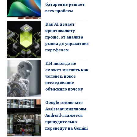
батарея не решает
всех проблем
Как AI делает
криптовалюту
проще: от анализа
рынка до управления
портфелем
ИИ никогда не
сможет мыслить как
человек: новое
исследование
объяснило почему
Google отключает
Assistant: миллионы
Android-гаджетов
принудительно
переведут на Gemini