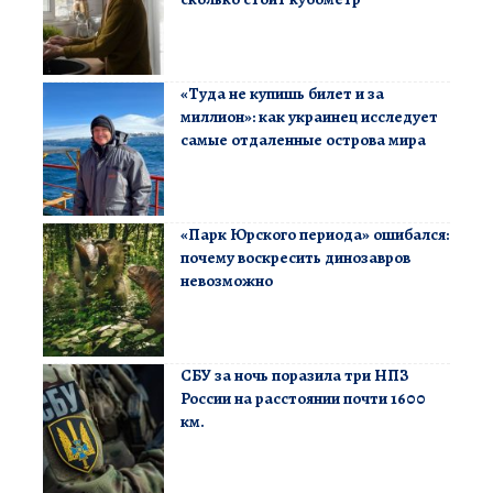
«Туда не купишь билет и за
миллион»: как украинец исследует
самые отдаленные острова мира
«Парк Юрского периода» ошибался:
почему воскресить динозавров
невозможно
СБУ за ночь поразила три НПЗ
России на расстоянии почти 1600
км.