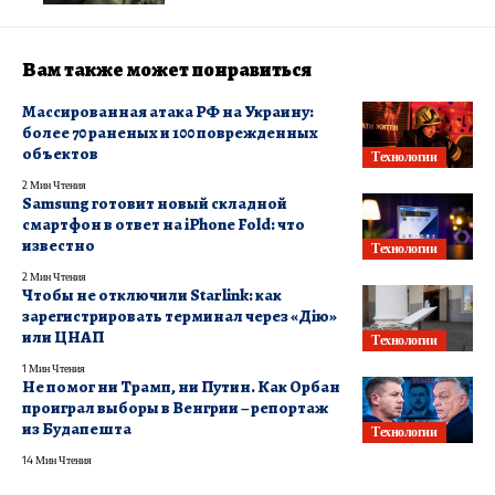
Вам также может понравиться
Массированная атака РФ на Украину:
более 70 раненых и 100 поврежденных
объектов
Технологии
2 Мин Чтения
Samsung готовит новый складной
смартфон в ответ на iPhone Fold: что
известно
Технологии
2 Мин Чтения
Чтобы не отключили Starlink: как
зарегистрировать терминал через «Дію»
или ЦНАП
Технологии
1 Мин Чтения
Не помог ни Трамп, ни Путин. Как Орбан
проиграл выборы в Венгрии – репортаж
из Будапешта
Технологии
14 Мин Чтения