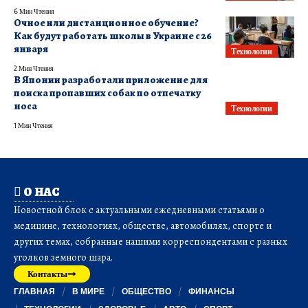
6 Мин Чтения
Очное или дистанционное обучение?
Как будут работать школы в Украине с 26
января
Технологии
2 Мин Чтения
В Японии разработали приложение для
поиска пропавших собак по отпечатку
носа
Технологии
1 Мин Чтения
О НАС
Новостной блок с актуальными ежедневными статьями о
медицине, технологиях, обществе, автомобилях, спорте и
других темах, собранные нашими корреспондентами с разных
уголков земного шара.
Контакты
ГЛАВНАЯ
В МИРЕ
ОБЩЕСТВО
ФИНАНСЫ