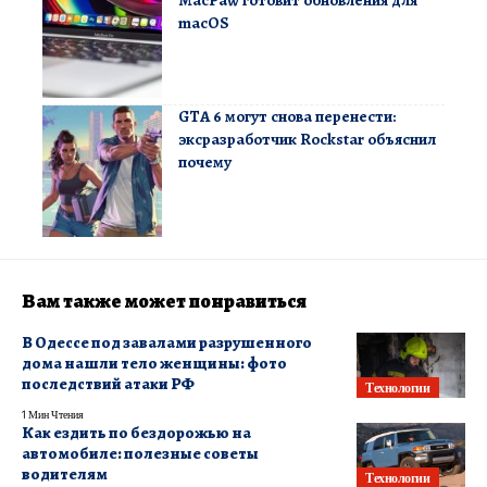
MacPaw готовит обновления для
macOS
GTA 6 могут снова перенести:
эксразработчик Rockstar объяснил
почему
Вам также может понравиться
В Одессе под завалами разрушенного
дома нашли тело женщины: фото
последствий атаки РФ
Технологии
1 Мин Чтения
Как ездить по бездорожью на
автомобиле: полезные советы
водителям
Технологии