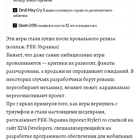
Devil May Cry 5 вывел основную серию из десятилетнего
забвения
Doom 2016 появился спустя 12 лет и взорвал все
Эти игры стали лучше после провального релиза
(коллаж: РБК-Украина)
Бывает, что даже самые амбициозные игры
проваливаются — критики их разносят, фанаты
разочарованы, а продажи не оправдывают ожиданий. В
некоторых случаях разработчики берут реванш:
пересобирают механику, меняют сюжет, кардинально
переосмысливают проект.
Про 7 ярких примеров того, как игры вернулись с
триумфом и стали настоящими шедеврами,
рассказывает РБК-Украина (проект Styler) со ссылкой на
сайт XDA Developers, специализирующийся на
разработке программного обеспечения для мобильных