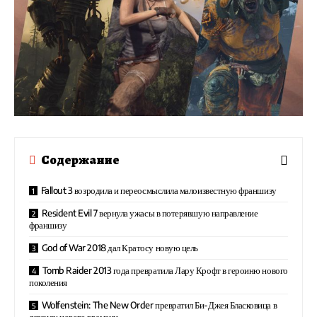
Содержание
Fallout 3 возродила и переосмыслила малоизвестную франшизу
Resident Evil 7 вернула ужасы в потерявшую направление
франшизу
God of War 2018 дал Кратосу новую цель
Tomb Raider 2013 года превратила Лару Крофт в героиню нового
поколения
Wolfenstein: The New Order превратил Би-Джея Бласковица в
легенду нового времени