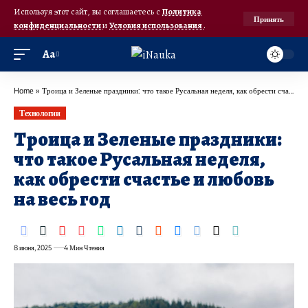
Используя этот сайт, вы соглашаетесь с
Политика
Принять
конфиденциальности
и
Условия использования
.
Аа
Home
»
Троица и Зеленые праздники: что такое Русальная неделя, как обрести счастье и любовь на весь год
Технологии
Троица и Зеленые праздники:
что такое Русальная неделя,
как обрести счастье и любовь
на весь год
8 июня, 2025
4 Мин Чтения