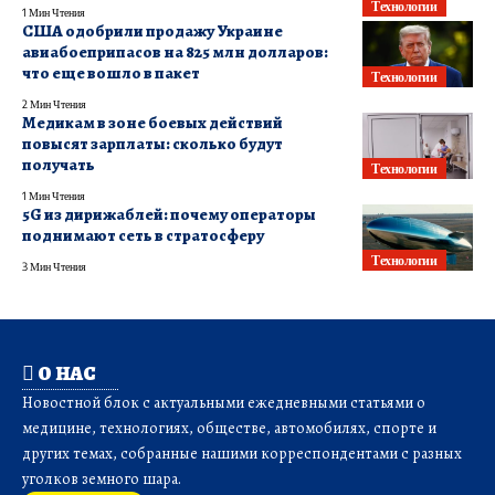
Технологии
1 Мин Чтения
США одобрили продажу Украине
авиабоеприпасов на 825 млн долларов:
что еще вошло в пакет
Технологии
2 Мин Чтения
Медикам в зоне боевых действий
повысят зарплаты: сколько будут
получать
Технологии
1 Мин Чтения
5G из дирижаблей: почему операторы
поднимают сеть в стратосферу
Технологии
3 Мин Чтения
О НАС
Новостной блок с актуальными ежедневными статьями о
медицине, технологиях, обществе, автомобилях, спорте и
других темах, собранные нашими корреспондентами с разных
уголков земного шара.