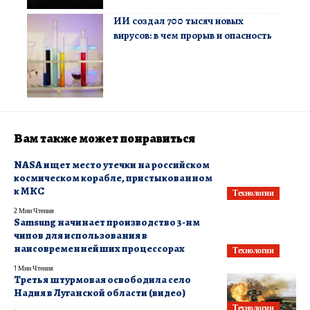
ИИ создал 700 тысяч новых
вирусов: в чем прорыв и опасность
Вам также может понравиться
NASA ищет место утечки на российском
космическом корабле, пристыкованном
к МКС
Технологии
2 Мин Чтения
Samsung начинает производство 3-нм
чипов для использования в
наисовременнейших процессорах
Технологии
1 Мин Чтения
Третья штурмовая освободила село
Надия в Луганской области (видео)
Технологии