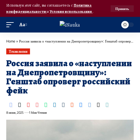
Используя этот сайт, вы соглашаетесь с
Политика
Принять
конфиденциальности
и
Условия использования
.
Аа
Home
»
Россия заявила о «наступлении на Днепропетровщину»: Генштаб опроверг российский фейк
Технологии
Россия заявила о «наступлении
на Днепропетровщину»:
Генштаб опроверг российский
фейк
8 июня, 2025
1 Мин Чтения