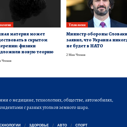
нологии
Технологии
ная материя может
Министр обороны Словак
ествовать в скрытом
заявил, что Украина никог
ерении: физики
не будет в НАТО
дложили новую теорию
2 Мин Чтения
 Чтения
ми о медицине, технологиях, обществе, автомобилях,
ондентами с разных уголков земного шара.
ЕХНОЛОГИИ
ЗДОРОВЬЕ
АВТО
СПОРТ