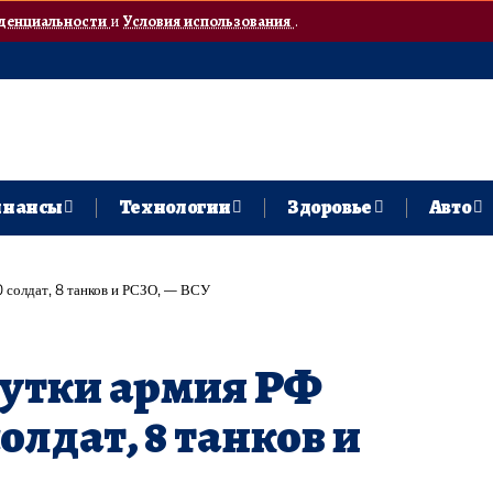
денциальности
и
Условия использования
.
нансы
Технологии
Здоровье
Авто
0 солдат, 8 танков и РСЗО, — ВСУ
сутки армия РФ
олдат, 8 танков и