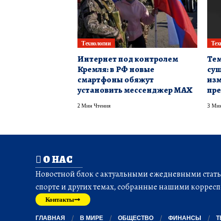
Технологии
Тех
Интернет под контролем
Тем
Кремля: в РФ новые
сущ
смартфоны обяжут
изм
установить мессенджер MAX
пре
2 Мин Чтения
3 Мин
О НАС
Новостной блок с актуальными ежедневными статья
спорте и других темах, собранные нашими корресп
Контакты
ГЛАВНАЯ
В МИРЕ
ОБЩЕСТВО
ФИНАНСЫ
Т