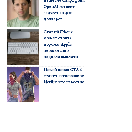
дешевле смартфона:
OpenAI готовит
гаджет за 400
долларов
Старый iPhone
может стоить
дороже: Apple
неожиданно
подняла выплаты
Новый показ GTA 6
станет эксклюзивом
Netflix: что известно