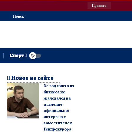
Принять
Поиск
Спорт
Новое на сайте
За год никто из
бизнеса не
жаловался на
давление
официально:
интервью с
заместителем
Генпрокурора