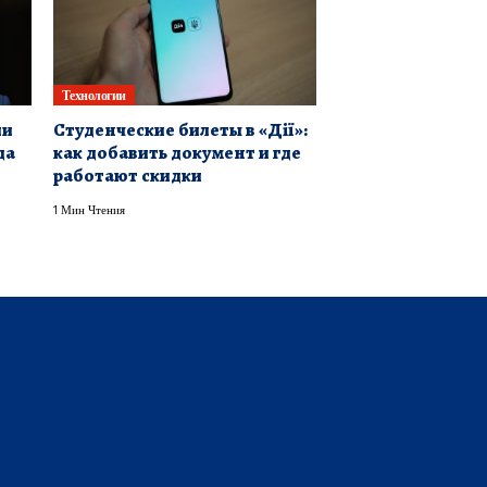
Технологии
ии
Студенческие билеты в «Дії»:
да
как добавить документ и где
работают скидки
1 Мин Чтения