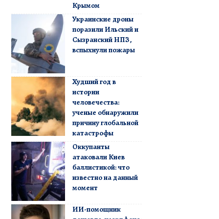
Крымом
Украинские дроны
поразили Ильский и
Сызранский НПЗ,
вспыхнули пожары
Худший год в
истории
человечества:
ученые обнаружили
причину глобальной
катастрофы
Оккупанты
атаковали Киев
баллистикой: что
известно на данный
момент
ИИ-помощник