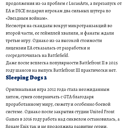
продолжения из-за проблем с LucasArts, а перезапуск от
EA и DICE подарил игрокам два сильных шутера по
«Звездным войнам».
Несмотря на скандалы вокруг микротранзакций во
второй части, ее геймплей хвалили, и фанаты ждали
третью игру. Однако из-за высокой стоимости
лицензии EA отказалась от разработки и
сосредоточилась на Battlefield.
Даже после всплеска популярности Battlefront II в 2025
году шансов на выпуск Battlefront III практически нет.
Sleeping Dogs 2
Оригинальная игра 2012 года стала неожиданным
хитом, сумев соперничать с GTA благодаря
проработанному миру, сюжету и особенно боевой
системе. Однако после закрытия студии United Front
Games в 2016 году работа над сиквелом остановилась, а
Square Enix так и не продолжила развитие серии.