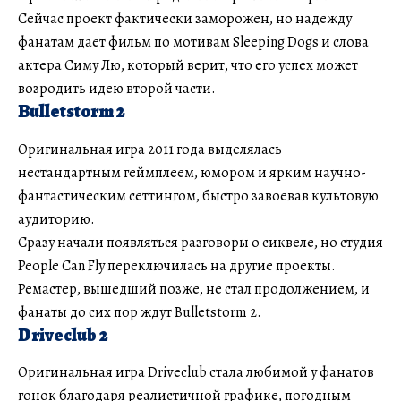
Сейчас проект фактически заморожен, но надежду
фанатам дает фильм по мотивам Sleeping Dogs и слова
актера Симу Лю, который верит, что его успех может
возродить идею второй части.
Bulletstorm 2
Оригинальная игра 2011 года выделялась
нестандартным геймплеем, юмором и ярким научно-
фантастическим сеттингом, быстро завоевав культовую
аудиторию.
Сразу начали появляться разговоры о сиквеле, но студия
People Can Fly переключилась на другие проекты.
Ремастер, вышедший позже, не стал продолжением, и
фанаты до сих пор ждут Bulletstorm 2.
Driveclub 2
Оригинальная игра Driveclub стала любимой у фанатов
гонок благодаря реалистичной графике, погодным