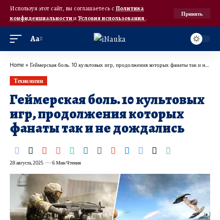
Используя этот сайт, вы соглашаетесь с
Политика
Принять
конфиденциальности
и
Условия использования
.
Аа
Home
»
Геймерская боль. 10 культовых игр, продолжения которых фанаты так и не дождались
Технологии
Геймерская боль. 10 культовых
игр, продолжения которых
фанаты так и не дождались
28 августа, 2025
6 Мин Чтения