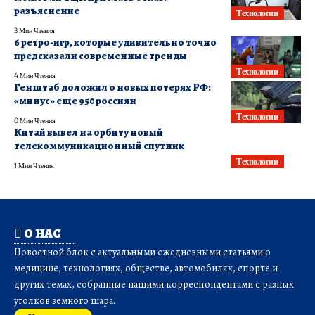
разъяснение
Технологии
3 Мин Чтения
6 ретро-игр, которые удивительно точно
предсказали современные тренды
Технологии
4 Мин Чтения
Генштаб доложил о новых потерях РФ:
«минус» еще 950 россиян
Технологии
0 Мин Чтения
Китай вывел на орбиту новый
телекоммуникационный спутник
Технологии
1 Мин Чтения
О НАС
Новостной блок с актуальными ежедневными статьями о
медицине, технологиях, обществе, автомобилях, спорте и
других темах, собранные нашими корреспондентами с разных
уголков земного шара.