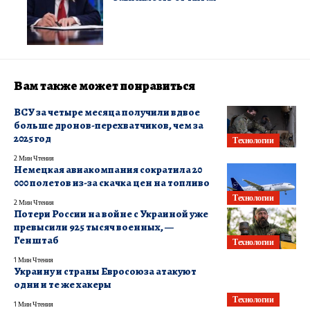
Вам также может понравиться
ВСУ за четыре месяца получили вдвое
больше дронов-перехватчиков, чем за
2025 год
Технологии
2 Мин Чтения
Немецкая авиакомпания сократила 20
000 полетов из-за скачка цен на топливо
Технологии
2 Мин Чтения
Потери России на войне с Украиной уже
превысили 925 тысяч военных, —
Генштаб
Технологии
1 Мин Чтения
Украину и страны Евросоюза атакуют
одни и те же хакеры
Технологии
1 Мин Чтения