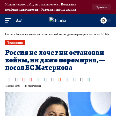
Используя этот сайт, вы соглашаетесь с
Политика
Принять
конфиденциальности
и
Условия использования
.
Аа
Home
»
Россия не хочет ни остановки войны, ни даже перемирия, — посол ЕС Матернова
Технологии
Россия не хочет ни остановки
войны, ни даже перемирия, —
посол ЕС Матернова
13 июня, 2025
17 Мин Чтения