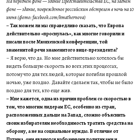
На переднем фоне — здание Представительства ЕС, на заднем
фоне — здание, поврежденное российским обстрелом в ночь на 10
июня (фото: facebook.com/kmathernova)
– Так можем ли мы справедливо сказать, что Европа
действительно «проснулась», как многие говорили и
писали после Мюнхенской конференции, той
знаменитой речи знаменитого вице-президента?
– Я верю, что да. Но мне действительно хотелось бы
видеть большую скорость во всех этих процессах,
потому что для тех людей, которые погибли прошлой
ночью, уже поздно. Давайте сделаем так, чтобы не было
поздно для тех, кто еще жив.
– Мне кажется, одна из причин проблем со скоростью в
том, что многим лидерам ЕС, особенно из стран,
расположенных дальше на Запад, сложно объяснить
своим избирателям необходимость тратить средства на
оборону, а не на социальные нужды. В отличие от
Путина, они являются избранными политиками и