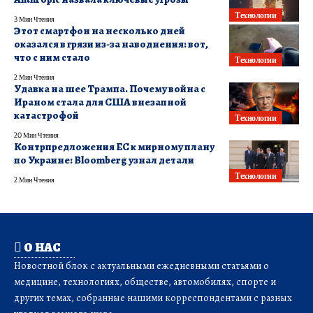
Технологии
3 Мин Чтения
Этот смартфон на несколько дней
оказался в грязи из-за наводнения: вот,
что с ним стало
Технологии
2 Мин Чтения
Удавка на шее Трампа. Почему война с
Ираном стала для США внезапной
катастрофой
Технологии
20 Мин Чтения
Контрпредложения ЕС к мирному плану
по Украине: Bloomberg узнал детали
Технологии
2 Мин Чтения
О НАС
Новостной блок с актуальными ежедневными статьями о
медицине, технологиях, обществе, автомобилях, спорте и
других темах, собранные нашими корреспондентами с разных