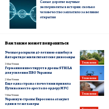
Самые дорогие научные
эксперименты в истории: сколько
человечество заплатило за великие
открытия
Вам также может понравиться
Ученые раскрыли 40-летнюю ошибку: в
Антарктиде жили гигантские динозавры
Технологии
3 Мин Чтения
Германия инвестирует в дроны STRILA
для усиления ПВО Украины
Технологии
2 Мин Чтения
Еще одна страна с почестями приняла
Путина вместо ареста по ордеру МУС
Технологии
1 Мин Чтения
Украину и страны Евросоюза атакуют
одни и те же хакеры