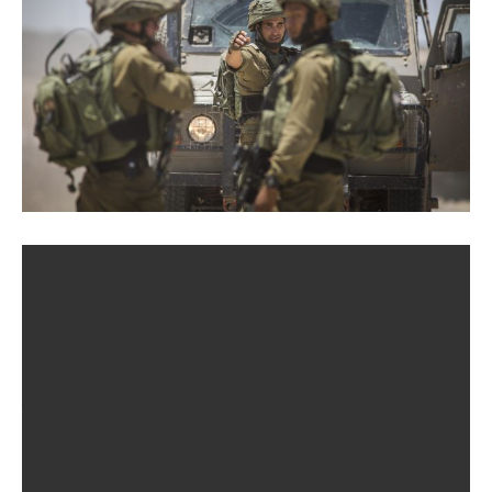
Иллюстративное фото: Израиль атаковал более сотни
объектов Ирана, ликвидированы три высших
командира (Getty Images)
В ночь на 13 июня Израиль нанес удар по более чем 100
целям на территории Ирана. Во время авиаударов были
ликвидированы трое высших военных командиров
«иранского режима».
Об этом сообщает РБК-Украина со ссылкой на Telegram-
канал Вооруженных сил Израиля.