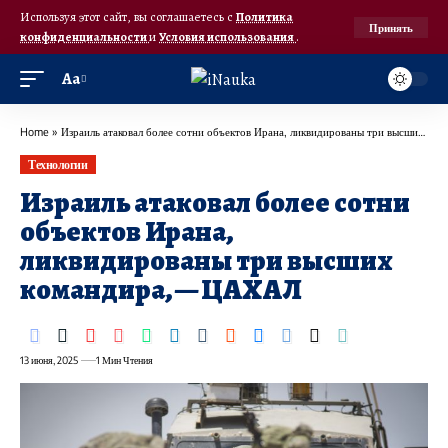
Используя этот сайт, вы соглашаетесь с
Политика
Принять
конфиденциальности
и
Условия использования
.
Аа
Home
»
Израиль атаковал более сотни объектов Ирана, ликвидированы три высших командира, — ЦАХАЛ
Технологии
Израиль атаковал более сотни
объектов Ирана,
ликвидированы три высших
командира, — ЦАХАЛ
13 июня, 2025
1 Мин Чтения