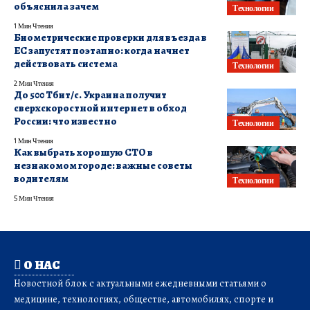
объяснила зачем
Технологии
1 Мин Чтения
Биометрические проверки для въезда в
ЕС запустят поэтапно: когда начнет
действовать система
Технологии
2 Мин Чтения
До 500 Тбит/с. Украина получит
сверхскоростной интернет в обход
России: что известно
Технологии
1 Мин Чтения
Как выбрать хорошую СТО в
незнакомом городе: важные советы
водителям
Технологии
5 Мин Чтения
О НАС
Новостной блок с актуальными ежедневными статьями о
медицине, технологиях, обществе, автомобилях, спорте и