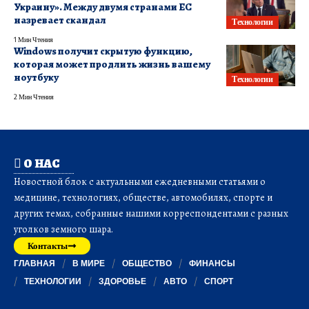
Украину». Между двумя странами ЕС
назревает скандал
Технологии
1 Мин Чтения
Windows получит скрытую функцию,
которая может продлить жизнь вашему
ноутбуку
Технологии
2 Мин Чтения
О НАС
Новостной блок с актуальными ежедневными статьями о
медицине, технологиях, обществе, автомобилях, спорте и
других темах, собранные нашими корреспондентами с разных
уголков земного шара.
Контакты
ГЛАВНАЯ
В МИРЕ
ОБЩЕСТВО
ФИНАНСЫ
ТЕХНОЛОГИИ
ЗДОРОВЬЕ
АВТО
СПОРТ