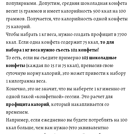
популярными. Допустим, средняя шоколадная конфета
весит 15 граммов и имеет калорийность 500 ккал на 100
граммов. Получается, что калорийность одной конфеты
75 калорий.
Чтобы набрать 1 кг веса, нужно создать профицит в 7700
ккал. Если одна конфета содержит 75 ккал,
то для
набора 1 кг веса нужно съесть 102 конфеты!
То есть, если вы съедите примерно
103 шоколадные
конфеты
(каждая по 15 г и 75 ккал), превысив свою
суточную норму калорий, это может привести к набору
1 килограмма веса.
Конечно, это не значит, что вы наберете 1 кг именно от
одной такой «конфетной» сессии. Это расчет для
профицита калорий
, который накапливается со
временем.
Например, если ежедневно вы будете потреблять на 100
ккал больше, чем вам нужно (что эквивалентно