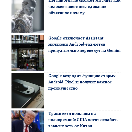
ИИ никогда не сможет мыслить как
человек: новое исследование
объяснило почему
Google отключает Assistant:
миллионы Android-гаджетов
принудительно переведут на Gemini
Google возродит функцию старых
Android: Pixel 11 получит важное
преимущество
Трамп ввел пошлины на
поликремний: США хотят ослабить
зависимость от Китая