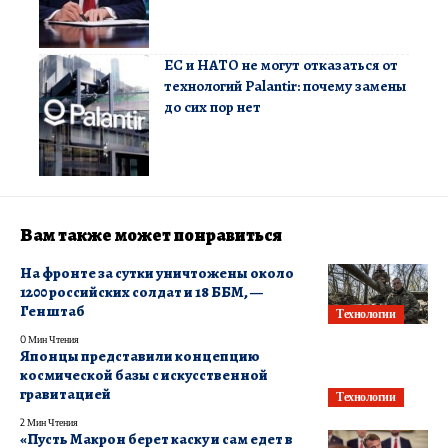
ЕС и НАТО не могут отказаться от
технологий Palantir: почему замены
до сих пор нет
Вам также может понравиться
На фронте за сутки уничтожены около
1200 российских солдат и 18 ББМ, —
Генштаб
Технологии
0 Мин Чтения
Японцы представили концепцию
космической базы с искусственной
гравитацией
Технологии
2 Мин Чтения
«Пусть Макрон берет каску и сам едет в