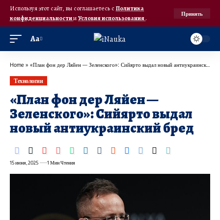
Используя этот сайт, вы соглашаетесь с
Политика
Принять
конфиденциальности
и
Условия использования
.
Аа
Home
»
«План фон дер Ляйен — Зеленского»: Сийярто выдал новый антиукраинский бред
Технологии
«План фон дер Ляйен —
Зеленского»: Сийярто выдал
новый антиукраинский бред
15 июня, 2025
1 Мин Чтения