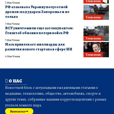
Технологии
2 Мин Чтения
РФ атаковала Украину полусотней
дронов: под ударом Запорожье и не
только
Технологии
1 Мин Чтения
ВСУ уничтожили еще 950 оккупантов:
Генштаб обновил потери войск РФ
Технологии
1 Мин Чтения
Маск привлекает миллиарды для
развития нового стартапа в сфере ИИ
Технологии
4 Мин Чтения
О НАС
Новостной блок с актуальными ежедневными статьями о
медицине, технологиях, обществе, автомобилях, спорте и
других темах, собранные нашими корреспондентами с разных
уголков земного шара.
Контакты