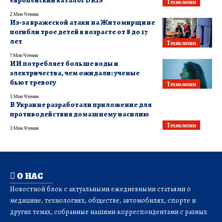
европейский каталог DRIS
Технологии
2 Мин Чтения
Из-за вражеской атаки на Житомирщине
погибли трое детей в возрасте от 8 до 17
лет
Технологии
1 Мин Чтения
ИИ потребляет больше воды и
электричества, чем ожидали: ученые
бьют тревогу
Технологии
3 Мин Чтения
В Украине разработали приложение для
противодействия домашнему насилию
Технологии
3 Мин Чтения
О НАС
Новостной блок с актуальными ежедневными статьями о
медицине, технологиях, обществе, автомобилях, спорте и
других темах, собранные нашими корреспондентами с разных