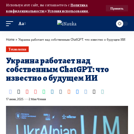
Используя этот сайт, вы соглашаетесь с
Политика
Принять
конфиденциальности
и
Условия использования
.
Аа
Home
»
Украина работает над собственным ChatGPT: что известно о будущем ИИ
Технологии
Украина работает над
собственным ChatGPT: что
известно о будущем ИИ
17 июня, 2025
2 Мин Чтения