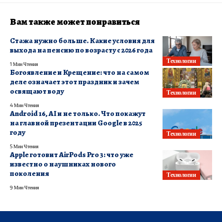
Вам также может понравиться
Стажа нужно больше. Какие условия для
выхода на пенсию по возрасту с 2026 года
Технологии
1 Мин Чтения
Богоявление и Крещение: что на самом
деле означает этот праздник и зачем
освящают воду
Технологии
4 Мин Чтения
Android 16, AI и не только. Что покажут
на главной презентации Google в 2025
году
Технологии
5 Мин Чтения
Apple готовит AirPods Pro 3: что уже
известно о наушниках нового
поколения
Технологии
9 Мин Чтения