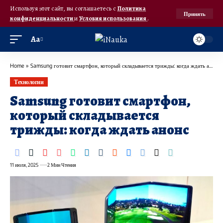
Используя этот сайт, вы соглашаетесь с
Политика
Принять
конфиденциальности
и
Условия использования
.
Аа
Home
»
Samsung готовит смартфон, который складывается трижды: когда ждать анонс
Технологии
Samsung готовит смартфон,
который складывается
трижды: когда ждать анонс
11 июля, 2025
2 Мин Чтения