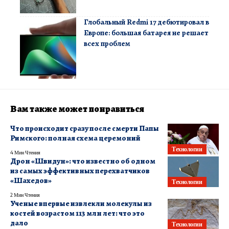
Глобальный Redmi 17 дебютировал в
Европе: большая батарея не решает
всех проблем
Вам также может понравиться
Что происходит сразу после смерти Папы
Римского: полная схема церемоний
Технологии
4 Мин Чтения
Дрон «Швидун»: что известно об одном
из самых эффективных перехватчиков
«Шахедов»
Технологии
2 Мин Чтения
Ученые впервые извлекли молекулы из
костей возрастом 113 млн лет: что это
дало
Технологии