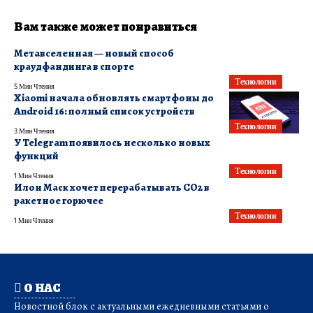
Вам также может понравиться
Метавселенная — новый способ
краудфандинга в спорте
Технологии
5 Мин Чтения
Xiaomi начала обновлять смартфоны до
Android 16: полный список устройств
Технологии
3 Мин Чтения
У Telegram появилось несколько новых
функций
Технологии
1 Мин Чтения
Илон Маск хочет перерабатывать CO2 в
ракетное горючее
Технологии
1 Мин Чтения
О НАС
Новостной блок с актуальными ежедневными статьями о