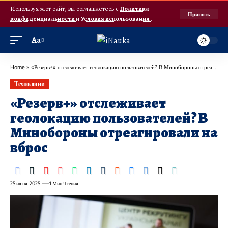
Используя этот сайт, вы соглашаетесь с
Политика
Принять
конфиденциальности
и
Условия использования
.
Аа
Home
»
«Резерв+» отслеживает геолокацию пользователей? В Минобороны отреагировали на вброс
Технологии
«Резерв+» отслеживает
геолокацию пользователей? В
Минобороны отреагировали на
вброс
25 июня, 2025
1 Мин Чтения