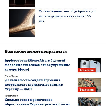
Ученые нашли способ добраться до
черной дыры: миссия займет 100
лет
Вам также может понравиться
Apple готовит iPhone Air 2: в будущей
модели появится заметное улучшение
камеры (фото)
Технологии
2 Мин Чтения
Деньги вместо солдат: Германия
передумала отправлять военных в
Украину, — СМИ
Технологии
1 Мин Чтения
Сколько стоит юридическое
образование в Украине: рейтинг самых