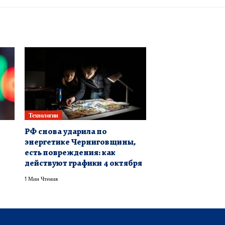
Технологии
РФ снова ударила по
энергетике Черниговщины,
есть повреждения: как
действуют графики 4 октября
1 Мин Чтения