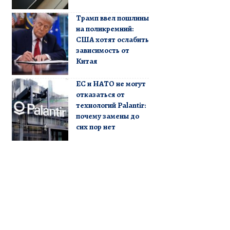
Трамп ввел пошлины
на поликремний:
США хотят ослабить
зависимость от
Китая
ЕС и НАТО не могут
отказаться от
технологий Palantir:
почему замены до
сих пор нет