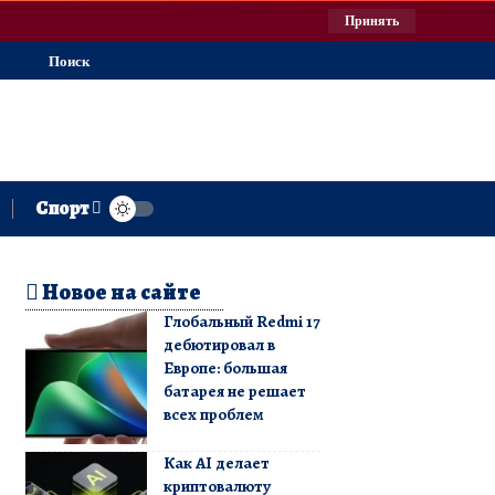
Принять
Поиск
Спорт
Новое на сайте
Глобальный Redmi 17
дебютировал в
Европе: большая
батарея не решает
всех проблем
Как AI делает
криптовалюту