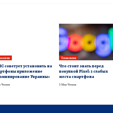
нологии
Технологии
С советует установить на
Что стоит знать перед
артфоны приложение
покупкой Pixel: 3 слабых
зминирование Украины»
места смартфона
 Чтения
3 Мин Чтения