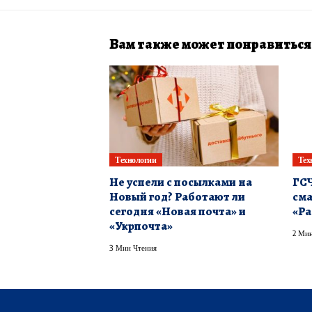
Вам также может понравиться
Технологии
Тех
Не успели с посылками на
ГСЧ
Новый год? Работают ли
см
сегодня «Новая почта» и
«Ра
«Укрпочта»
2 Мин
3 Мин Чтения