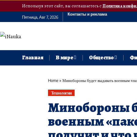
Используя этот сайт, вы соглашаетесь с
Политика конфи
Контакты и реклама
Пятница, Авг 7, 2026
Главная
В мире
Общество
Фи
Home
»
Минобороны будет выдавать военным «паке
Технологии
Минобороны б
военным «паке
получит и что 