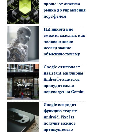
проще: от анализа
рынка до управления
портфелем
ИИ никогда не
сможет мыслить как
человек: новое
исследование
объяснило почему
Google отключает
Assistant: миллионы
Android-гаджетов
принудительно
переведут на Gemini
Google возродит
функцию старых
Android: Pixel 11
получит важное
преимущество