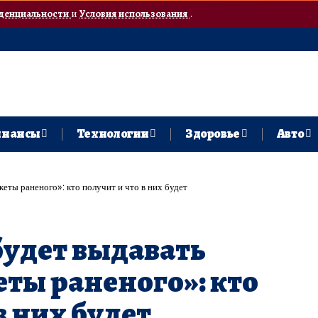
денциальности
и
Условия использования
.
нансы
Технологии
Здоровье
Авто
ты раненого»: кто получит и что в них будет
удет выдавать
ты раненого»: кто
в них будет