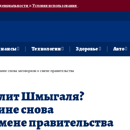
денциальности
и
Условия использования
.
нансы
Технологии
Здоровье
Авто
ине снова заговорили о смене правительства
олит Шмыгаля?
ине снова
смене правительства