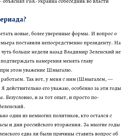
 объяснял РБК-Украина собеседник во власти
ериада?
етать новые, более уверенные формы. И вопрос о
емьера поставили непосредственно президенту. На
 чуть больше недели назад Владимир Зеленский не
и подтверждать намерения менять главу
в при этом уважение Шмыгалю.
 работаем. Так вот, у меня с ним (Шмыгалем, —
. Я действительно его уважаю, особенно за эти годы
 Безусловно, и за тот опыт, и просто по-
 Зеленский.
о один из немногих политиков, кто остался с
асы и дни российского вторжения. За многие годы
ленского едва ли были причины ставить вопрос об