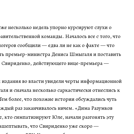
уже несколько недель упорно курсируют слухи о
вительственной команды. Началось все с того, что
логеров сообщили — едва ли не как о факте — что
ть премьер-министра Дениса Шмыгаля и поставить
 Свириденко, действующего вице-премьера —
 издания во власти увидели черты информационной
я и сначала несколько саркастически отнеслись к
ем более, что похожие истории обсуждались чуть
каждый раз заканчивалось ничем. «Дима Разумков
те, кто симпатизируют Юле, начали разгонять эту
нашептывать, что Свириденко уже скоро —