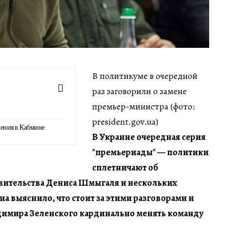
В политикуме в очередной
раз заговорили о замене
премьер-министра (фото:
president.gov.ua)
ения в Кабмине
В Украине очередная серия
"премьериады" — политики
сплетничают об
вительства Дениса Шмыгаля и нескольких
а выяснило, что стоит за этими разговорами и
адимира Зеленского кардинально менять команду